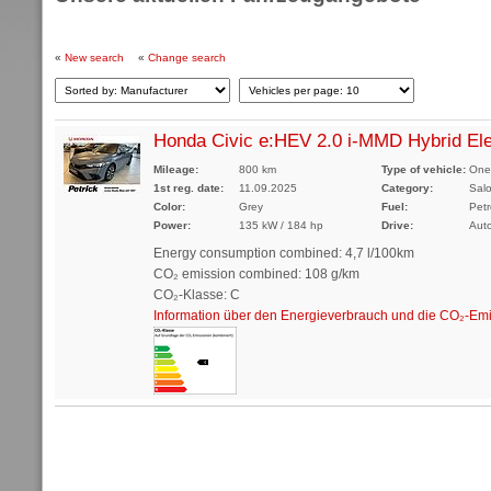
«
New search
«
Change search
Honda Civic e:HEV 2.0 i-MMD Hybrid El
Mileage:
800 km
Type of vehicle:
One-
1st reg. date:
11.09.2025
Category:
Sal
Color:
Grey
Fuel:
Petr
Power:
135 kW / 184 hp
Drive:
Aut
Energy consumption combined: 4,7 l/100km
CO₂ emission combined: 108 g/km
CO₂-Klasse: C
Information über den Energieverbrauch und die CO₂-E