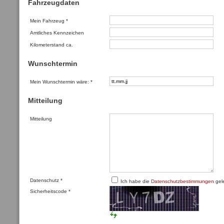
Fahrzeugdaten
Mein Fahrzeug
*
Amtliches Kennzeichen
Kilometerstand ca.
Wunschtermin
Mein Wunschtermin wäre:
*
Mitteilung
Mitteilung
Datenschutz
*
Ich habe die
Datenschutzbestimmungen
gele
Sicherheitscode
*