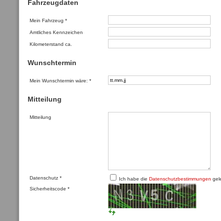
Fahrzeugdaten
Mein Fahrzeug
*
Amtliches Kennzeichen
Kilometerstand ca.
Wunschtermin
Mein Wunschtermin wäre:
*
Mitteilung
Mitteilung
Datenschutz
*
Ich habe die
Datenschutzbestimmungen
gele
Sicherheitscode
*