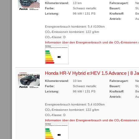
Kilometerstand:
13 km
Fahrzeugart:
Ne
Farbe:
Schwarz metallic
Bauart:
S
Leistung:
96 kW / 131 PS
Kraftstoff:
Be
Antrieb:
Au
Energieverbrauch kombiniert: 5,4 l/100km
CO₂-Emissionen kombiniert: 122 g/km
CO₂-Klasse: D
Information über den Energieverbrauch und die CO₂-Emissione
Honda HR-V Hybrid e:HEV 1.5 Advance | 8 Jah
Kilometerstand:
10 km
Fahrzeugart:
Ne
Farbe:
Schwarz metallic
Bauart:
S
Leistung:
96 kW / 131 PS
Kraftstoff:
Be
Antrieb:
Au
Energieverbrauch kombiniert: 5,4 l/100km
CO₂-Emissionen kombiniert: 122 g/km
CO₂-Klasse: D
Information über den Energieverbrauch und die CO₂-Emissione