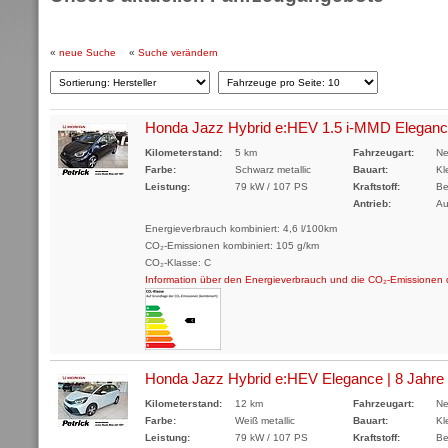
«
neue Suche
«
Suche verändern
Honda Jazz Hybrid e:HEV 1.5 i-MMD Elegan
Kilometerstand:
5 km
Fahrzeugart:
Ne
Farbe:
Schwarz metallic
Bauart:
Kl
Leistung:
79 kW / 107 PS
Kraftstoff:
Be
Antrieb:
Au
Energieverbrauch kombiniert: 4,6 l/100km
CO₂-Emissionen kombiniert: 105 g/km
CO₂-Klasse: C
Information über den Energieverbrauch und die CO₂-Emissione
Honda Jazz Hybrid e:HEV Elegance | 8 Jahre G
Kilometerstand:
12 km
Fahrzeugart:
Ne
Farbe:
Weiß metallic
Bauart:
Kl
Leistung:
79 kW / 107 PS
Kraftstoff:
Be