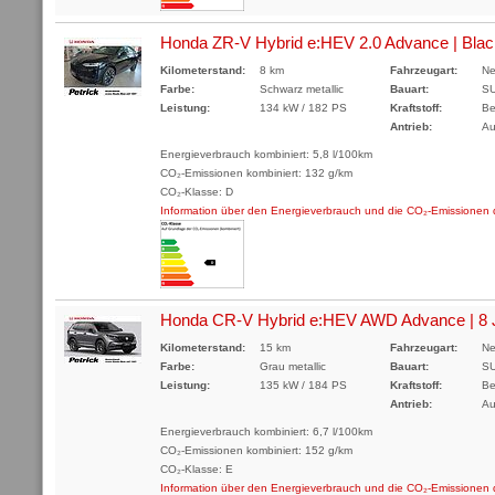
Honda ZR-V Hybrid e:HEV 2.0 Advance | Blac
Kilometerstand:
8 km
Fahrzeugart:
Ne
Farbe:
Schwarz metallic
Bauart:
S
Leistung:
134 kW / 182 PS
Kraftstoff:
Be
Antrieb:
Au
Energieverbrauch kombiniert: 5,8 l/100km
CO₂-Emissionen kombiniert: 132 g/km
CO₂-Klasse: D
Information über den Energieverbrauch und die CO₂-Emissione
Honda CR-V Hybrid e:HEV AWD Advance | 8 J
Kilometerstand:
15 km
Fahrzeugart:
Ne
Farbe:
Grau metallic
Bauart:
S
Leistung:
135 kW / 184 PS
Kraftstoff:
Be
Antrieb:
Au
Energieverbrauch kombiniert: 6,7 l/100km
CO₂-Emissionen kombiniert: 152 g/km
CO₂-Klasse: E
Information über den Energieverbrauch und die CO₂-Emissione