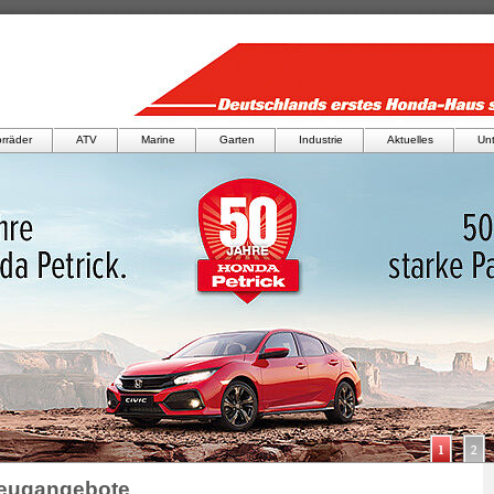
rräder
ATV
Marine
Garten
Industrie
Aktuelles
Un
zeugangebote