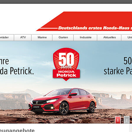
rräder
ATV
Marine
Garten
Industrie
Aktuelles
Un
zeugangebote