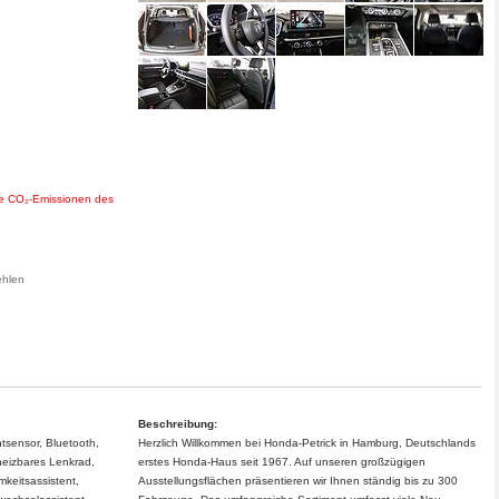
ie CO₂-Emissionen des
ehlen
Beschreibung:
tsensor, Bluetooth,
Herzlich Willkommen bei Honda-Petrick in Hamburg, Deutschlands
eheizbares Lenkrad,
erstes Honda-Haus seit 1967. Auf unseren großzügigen
keitsassistent,
Ausstellungsflächen präsentieren wir Ihnen ständig bis zu 300