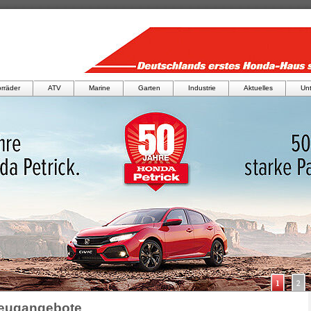
rräder
ATV
Marine
Garten
Industrie
Aktuelles
Un
zeugangebote