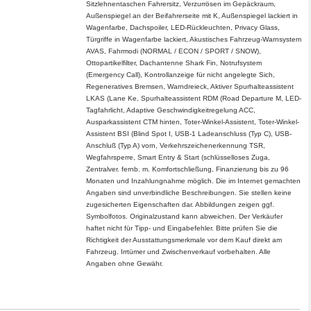
Sitzlehnentaschen Fahrersitz, Verzurrösen im Gepäckraum,
Außenspiegel an der Beifahrerseite mit K, Außenspiegel lackiert in
Wagenfarbe, Dachspoiler, LED-Rückleuchten, Privacy Glass,
Türgriffe in Wagenfarbe lackiert, Akustisches Fahrzeug-Warnsystem
AVAS, Fahrmodi (NORMAL / ECON / SPORT / SNOW),
Ottopartikelfilter, Dachantenne Shark Fin, Notrufsystem
(Emergency Call), Kontrollanzeige für nicht angelegte Sich,
Regeneratives Bremsen, Warndreieck, Aktiver Spurhalteassistent
LKAS (Lane Ke, Spurhalteassistent RDM (Road Departure M, LED-
Tagfahrlicht, Adaptive Geschwindigkeitregelung ACC,
Ausparkassistent CTM hinten, Toter-Winkel-Assistent, Toter-Winkel-
Assistent BSI (Blind Spot I, USB-1 Ladeanschluss (Typ C), USB-
Anschluß (Typ A) vorn, Verkehrszeichenerkennung TSR,
Wegfahrsperre, Smart Entry & Start (schlüsselloses Zuga,
Zentralver. fernb. m. Komfortschließung, Finanzierung bis zu 96
Monaten und Inzahlungnahme möglich. Die im Internet gemachten
Angaben sind unverbindliche Beschreibungen. Sie stellen keine
zugesicherten Eigenschaften dar. Abbildungen zeigen ggf.
Symbolfotos. Originalzustand kann abweichen. Der Verkäufer
haftet nicht für Tipp- und Eingabefehler. Bitte prüfen Sie die
Richtigkeit der Ausstattungsmerkmale vor dem Kauf direkt am
Fahrzeug. Irrtümer und Zwischenverkauf vorbehalten. Alle
Angaben ohne Gewähr.