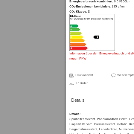
Energieverbrauch kombiniert:
6,0 l/100km
CO₂-Emissionen kombiniert:
135 g/km
CO₂-Klasse:
D
Information über den Energieverbrauch und d
neuen PKW
Druckansicht
Weiterempf
17 Bilder
Details
Details:
Spurhalteassistent, Panoramadach elektr., Lich
Einparkhilfe vorn, Bremsassistent, metallic, B
Berganfahrassistent, Lederlenkrad, Aufmerksam