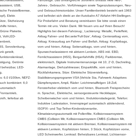
wechselassistent,
Fahrzeuge. Das umfangreiche Sortiment umfasst viele Neu-,
assistent, USB,
Jahres-, Gebraucht-, Vorführwagen sowie Tageszulassungen, Neu-
ische Feststellbremse,
und Gebrauchtmotorräder. Unser Familienbetrieb besteht seit 1963
pf), Elektr.
und befindet sich direkt an der Autobahn A7 Abfahrt HH-Stellingen.
itze, Sitzheizung
Für Probefahrt und Beratung vereinbaren Sie bitte vorab einen
hilfe hinten,
Termin mit uns. Vielen Dank. Wir freuen uns auf Ihren Besuch!
 Grüne Plakette,
Highlights bei diesem Fahrzeug:, Lackierung: Metallic, Perleffekt,
, Voll-LED-
Airbag Fahrer- und Bei.seite'Full-Size', Airbag: Centerairbag vorn,
enbrett,
Airbag: Knieaurbag am Fahrer- und Beifah, Airbag: Kopfairbags,
BS, Servolenkung,
vorn und hinten, Airbag: Seitenairbags, vorn und hinten,
nk geteilt,
Spurwechselassistent mit aktivem Lenkein, ABS inkl. EBD,
funktionslenkrad,
Fernlichtassistent (HSS), Berganfahrhilfe (HSA), Parkbremse,
festigung, Getönte
elektronisch, Digitale Instrumentenanzeige mit 10, 2'-D, Dachreling,
l beheizbar, LED-
Alarmanlage, Drehzahlmesser, Einparkhilfe, vorn und hinten,
g,
Rückfahrkamera, Sitze: Elektrische Sitzverstellung,
ts: 6,0 l/100km, NEFZ-
Stabilisierungsprogramm VSA (Vehicle Sta, Fahrwerk: Adaptives
uch kombiniert: 6,0
Dämpfersystem, Ampli, Räder: Leichtmetallfelgen 18-Zoll,
Automatisch
Fensterheber elektrisch vorn und hinten, Bluetooth Freisprecheinr.
Frontantrieb,
m. Sprachst., Elektrische, sensorgesteuerte Heckklappe,
m/h, lieferbar ab
Scheibenwischer vorn und hinten, IInduktionsladegerät, Telefon:
Induktive Ladestation, Innenspiegel automatisch abblendend,
ISOFIX- und Top-Tether-Kindersitzveranke,
Klimatisierungsautomatik mit Pollenfilte, Kollisionswarnsystem
CMBS (Collision Mit, Kollisionswarnsystem CMBS (Collision Mit,
Kollisionswarnsystem mit aktivem Bremsei, Kollisionswarnsystem mit
aktivem Lenkein, Kopfstützen hinten, 3 Stück, Kopfstützen vorne,
LED Scheinwerfer, Lenkrad: Beheizbares Lenkrad, Lichtsensor-