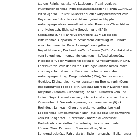
(autom. Fahrlichtschaltung), Lackierung: Pearl, Lenkrad:
Multifunktionslenkrad, Aufmerksamkeitsassistent, Honda CONNECT
mit Navigation, Polster: Kunstleder/Leder, Ausparkassistent vorn,
Regensensor, Sitze: Rücksitzlehnen geteilt umklappbar,
Außenspiegel elektr. verstellbar/beheizt, Panorama-Glasschiebe-
und -Hebedach, Elektrische Servolenkung (EPS),
Sitze:Sitzheizung (Fahrer-/Beifahrersitz, 12-V-Steckdose
Mittelkonsole+Gepäckraum, Ambientebeleuchtung im Fußraum
vorn, Bremsleuchte: Dritte, Coming-/Leaving-Home
Begleitlichtfunkt., Druckverlust-Warn-System (DWS), Getränkehalter
vorn beleuchtet, Innenraumbeleuchtung mit Abschaltverzög.,
Intelligenter Geschwindigkeitsbegrenzer, Kofferraumbeleuchtung,
Leseleuchten, vorn und hinten, Lüftungsauslässe hinten, Make-
up-Spiegel für Fahrer und Beifahrer, Seitenblinker in den
Außenspiegeln integ, Bergabfahrhilfe (HDA), Bremsassistent,
Getriebe: Direktantrieb, Kurvenassistent mit Bremseingriff (Corne,
Reifendichtmittel: Honda TRK, Brillenablagefach in Dachkonsole,
Dreipunkt-Automatik-Sicherheitsgurte auf, Fußmatten vorn und
hinten, Gepäckraumabdeckung, Getränkehalter, vorn und hinten,
Gurtstraffer mit Gurtkraftbegrenzer, vor, Lautsprecher (8) inkl
Hochtöner, Lenkrad höhen-und weitenverstellbar, Lenkrad:
Lederlenkrad, Mittelarmlehne hinten, ausklappbar, Mittelarmlehne
vorn mit Ablagefach, Rücksitzbank horizontal verstellbar,
Rücksitzlehne verstellbar, Sicherheitsgurte vorn und hinten,
höhenv, Sitze: Fahrersitz höhenverstellbar, Sitze:
Lendenwirbelstütze Fahrersitz (el, Sitzlehnentaschen Beifahrersitz,