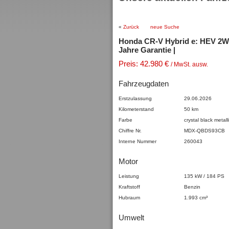
«
Zurück
neue Suche
Honda CR-V Hybrid e: HEV 2WD
Jahre Garantie |
Preis: 42.980 €
/ MwSt. ausw.
Fahrzeugdaten
Erstzulassung
29.06.2026
Kilometerstand
50 km
Farbe
crystal black
metall
Chiffre Nr.
MDX-QBDS93CB
Interne Nummer
260043
Motor
Leistung
135 kW / 184 PS
Kraftstoff
Benzin
Hubraum
1.993 cm³
Umwelt