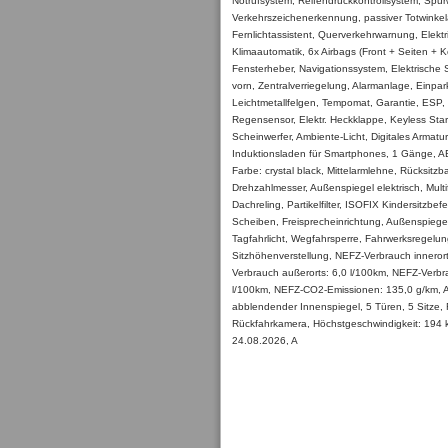
Notrufsystem, Reifendruckkontrollsystem, Spur
Verkehrszeichenerkennung, passiver Totwinkel
Fernlichtassistent, Querverkehrwarnung, Elektr
Klimaautomatik, 6x Airbags (Front + Seiten + Ko
Fensterheber, Navigationssystem, Elektrische S
vorn, Zentralverriegelung, Alarmanlage, Einpark
Leichtmetallfelgen, Tempomat, Garantie, ESP,
Regensensor, Elektr. Heckklappe, Keyless Start
Scheinwerfer, Ambiente-Licht, Digitales Armatur
Induktionsladen für Smartphones, 1 Gänge, A
Farbe: crystal black, Mittelarmlehne, Rücksitzba
Drehzahlmesser, Außenspiegel elektrisch, Multi
Dachreling, Partikelfilter, ISOFIX Kindersitzbe
Scheiben, Freisprecheinrichtung, Außenspiege
Tagfahrlicht, Wegfahrsperre, Fahrwerksregelun
Sitzhöhenverstellung, NEFZ-Verbrauch inneror
Verbrauch außerorts: 6,0 l/100km, NEFZ-Verbra
l/100km, NEFZ-CO2-Emissionen: 135,0 g/km, 
abblendender Innenspiegel, 5 Türen, 5 Sitze, 
Rückfahrkamera, Höchstgeschwindigkeit: 194 k
24.08.2026, A