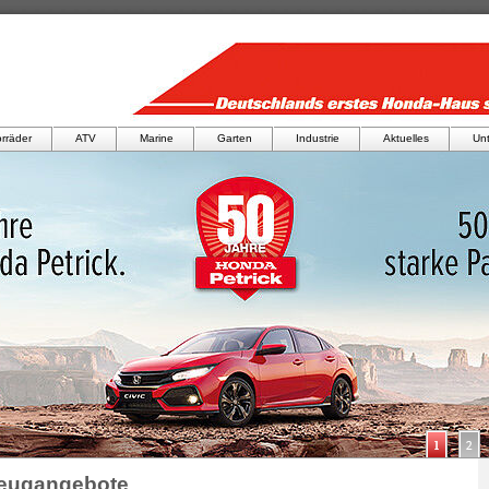
rräder
ATV
Marine
Garten
Industrie
Aktuelles
Un
zeugangebote