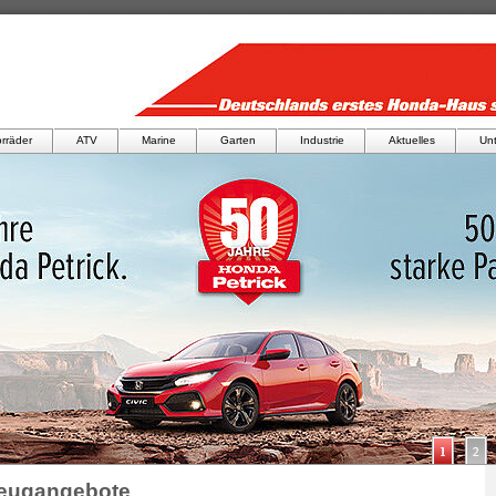
rräder
ATV
Marine
Garten
Industrie
Aktuelles
Un
zeugangebote