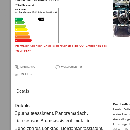
Elektrische Reichweite:
412 km
CO₂-Klasse:
A
Information über den Energieverbrauch und die CO₂-Emissionen des
neuen PKW
Druckansicht
Weiterempfehlen
25 Bilder
Details
Beschreibu
Details:
Herzlich Wi
Spurhalteassistent, Panoramadach,
erstes Hond
Ausstellungs
Lichtsensor, Bremsassistent, metallic,
Fahrzeuge. 
Beheizbares Lenkrad, Berganfahrassistent,
Jahres-, Ge