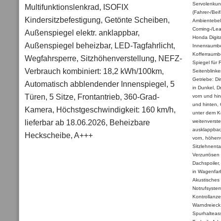
Servolenkung
Multifunktionslenkrad, ISOFIX
(Fahrer-/Bei
Kindersitzbefestigung, Getönte Scheiben,
Ambientebele
Coming-/Leav
Außenspiegel elektr. anklappbar,
Honda Digit
Außenspiegel beheizbar, LED-Tagfahrlicht,
Innenraumbe
Kofferraumb
Wegfahrsperre, Sitzhöhenverstellung, NEFZ-
Spiegel für 
Verbrauch kombiniert: 18,2 kWh/100km,
Seitenblinke
Getriebe: Di
Automatisch abblendender Innenspiegel, 5
in Dunkel, D
Türen, 5 Sitze, Frontantrieb, 360-Grad-
vorn und hi
und hinten, 
Kamera, Höchstgeschwindigkeit: 160 km/h,
unter dem K
lieferbar ab 18.06.2026, Beheizbare
weitenverste
ausklappbar,
Heckscheibe, A+++
vorn, höhenve
Sitzlehnenta
Verzurrösen 
Dachspoiler,
in Wagenfar
Akustisches
Notrufsystem
Kontrollanze
Warndreieck,
Spurhalteass