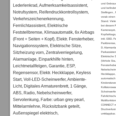
und Gebrauch
Lederlenkrad, Aufmerksamkeitsassistent,
und befindet
Notrufsystem, Reifendruckkontrollsystem,
Stellingen.,
vorab einen 
Verkehrszeichenerkennung,
Stand. Viele
Fernlichtassistent, Elektrische
bei diesem 
Kamerasyst, 
Feststellbremse, Klimaautomatik, 6x Airbags
Kopfairbags,
(Front + Seiten + Kopf), Elektr. Fensterheber,
inkl. EBD, F
Parkbremse, 
Navigationssystem, Elektrische Sitze,
D, Alarmanla
Sitzheizung vorn, Zentralverriegelung,
Parkassisten
Elektrische 
Alarmanlage, Einparkhilfe hinten,
(Vehicle Sta
Leichtmetallfelgen, Garantie, ESP,
Fensterhebe
Nebelscheinw
Regensensor, Elektr. Heckklappe, Keyless
Heckklappe,
Start, Voll-LED-Scheinwerfer, Ambiente-
automatisch
Kindersitzve
Licht, Digitales Armaturenbrett, 1 Gänge,
Kollisionswa
Scheinwerfe
ABS, Radio, Nebelscheinwerfer,
Fahrlichtsch
Servolenkung, Farbe: urban grey pearl,
Multifunktio
CONNECT mit
Mittelarmlehne, Rücksitzbank geteilt,
Druckverlust
Außenspiegel elektrisch,
umklappbar, A