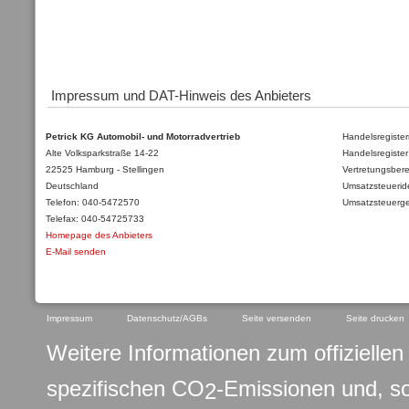
Impressum und DAT-Hinweis des Anbieters
Petrick KG Automobil- und Motorradvertrieb
Handelsregister
Alte Volksparkstraße 14-22
Handelsregister
22525 Hamburg - Stellingen
Vertretungsberec
Deutschland
Umsatzsteuerid
Telefon: 040-5472570
Umsatzsteuerge
Telefax: 040-54725733
Homepage des Anbieters
E-Mail senden
Impressum
Datenschutz/AGBs
Seite versenden
Seite drucken
Weitere Informationen zum offiziellen 
spezifischen CO
-Emissionen und, s
2