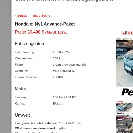
«
Zurück
neue Suche
Honda e: Ny1 Advance-Paket
Preis: 36.490 €
/ MwSt. ausw.
Fahrzeugdaten
Erstzulassung
28.10.2025
Kilometerstand
500 km
Farbe
urban grey pearl
metallic
Chiffre Nr.
MDX-P5DS5FSJ
Interne Nummer
250081
Motor
Leistung
150 kW / 204 PS
Kraftstoff
Elektro
Umwelt
Energieverbrauch kombiniert:
18,2 kWh/100km
CO₂-Emissionen kombiniert:
0 g/km