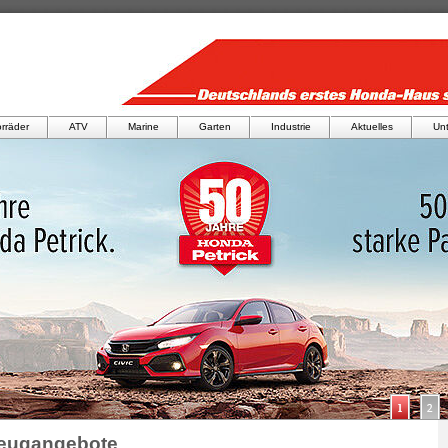
rräder
ATV
Marine
Garten
Industrie
Aktuelles
Un
zeugangebote