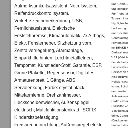
und Gebrauch
Aufmerksamkeitsassistent, Notrufsystem,
und befindet
Reifendruckkontrollsystem,
Für Probefah
Termin mit u
Verkehrszeichenerkennung, USB,
Highlights b
Fernlichtassistent, Elektrische
Lackierung, 
und Beifahre
Feststellbremse, Klimaautomatik, 7x Airbags,
Centerairbag
Elektr. Fensterheber, Sitzheizung vorn,
Fernlichtass
mit BRAKE H
Zentralverriegelung, Alarmanlage,
Drehzahlmes
Einparkhilfe hinten, Leichtmetallfelgen,
VSA (Vehicle 
Fensterheber
Tempomat, Kunstleder-Stoff, Garantie, ESP,
Freisprechei
Grüne Plakette, Regensensor, Digitales
Heckscheiben
Kindersitzve
Armaturenbrett, 1 Gänge, ABS,
Kollisionsw
Servolenkung, Farbe: crystal black,
vorne, Sche
(automatisch
Mittelarmlehne, Drehzahlmesser,
Aufmerksamke
Stoff/Leder
Heckscheibenwischer, Außenspiegel
Rücksitze ve
elektrisch, Multifunktionslenkrad, ISOFIX
Servolenkung
dritte, Comi
Kindersitzbefestigung,
(Druckverlus
Freisprecheinrichtung, Außenspiegel elektr.
Heckscheibe