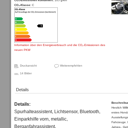
CO₂-Emissionen kombiniert:
105 g/km
CO₂-Klasse:
C
Information über den Energieverbrauch und die CO₂-Emissionen des
neuen PKW
Druckansicht
Weiterempfehlen
14 Bilder
Details
Beschreibu
Details:
Herzlich Wi
Spurhalteassistent, Lichtsensor, Bluetooth,
erstes Hond
Ausstellungs
Einparkhilfe vorn, metallic,
Fahrzeuge. 
Berganfahrassistent,
Jahres-, Ge