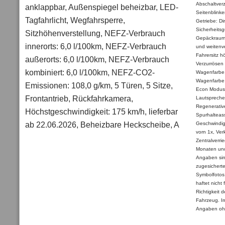
Abschaltver
anklappbar, Außenspiegel beheizbar, LED-
Seitenblinke
Tagfahrlicht, Wegfahrsperre,
Getriebe: Di
Sicherheitsg
Sitzhöhenverstellung, NEFZ-Verbrauch
Gepäckrauma
innerorts: 6,0 l/100km, NEFZ-Verbrauch
und weitenve
Fahrersitz h
außerorts: 6,0 l/100km, NEFZ-Verbrauch
Verzurrösen
kombiniert: 6,0 l/100km, NEFZ-CO2-
Wagenfarbe, 
Wagenfarbe 
Emissionen: 108,0 g/km, 5 Türen, 5 Sitze,
Econ Modus,
Frontantrieb, Rückfahrkamera,
Lautsprecher
Regenerativ
Höchstgeschwindigkeit: 175 km/h, lieferbar
Spurhalteass
ab 22.06.2026, Beheizbare Heckscheibe, A
Geschwindig
vorn 1x, Ve
Zentralverri
Monaten und
Angaben sin
zugesichert
Symbolfotos
haftet nicht 
Richtigkeit 
Fahrzeug. Ir
Angaben oh