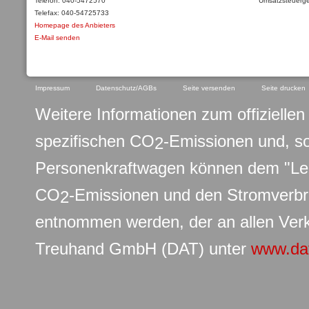
Telefon: 040-5472570
Umsatzsteuerge
Telefax: 040-54725733
Homepage des Anbieters
E-Mail senden
Impressum
Datenschutz/AGBs
Seite versenden
Seite drucken
Weitere Informationen zum offiziellen 
spezifischen CO
-Emissionen und, s
2
Personenkraftwagen können dem "Leit
CO
-Emissionen und den Stromverb
2
entnommen werden, der an allen Verk
Treuhand GmbH (DAT) unter
www.da