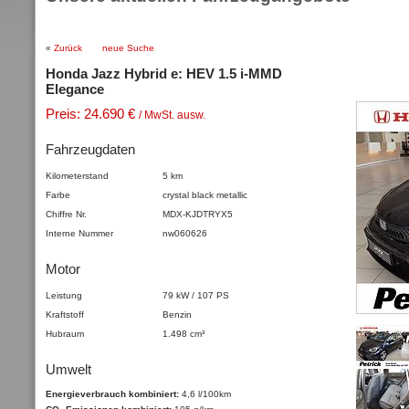
«
Zurück
neue Suche
Honda Jazz Hybrid e: HEV 1.5 i-MMD
Elegance
Preis: 24.690 €
/ MwSt. ausw.
Fahrzeugdaten
Kilometerstand
5 km
Farbe
crystal black
metallic
Chiffre Nr.
MDX-KJDTRYX5
Interne Nummer
nw060626
Motor
Leistung
79 kW / 107 PS
Kraftstoff
Benzin
Hubraum
1.498 cm³
Umwelt
Energieverbrauch kombiniert:
4,6 l/100km