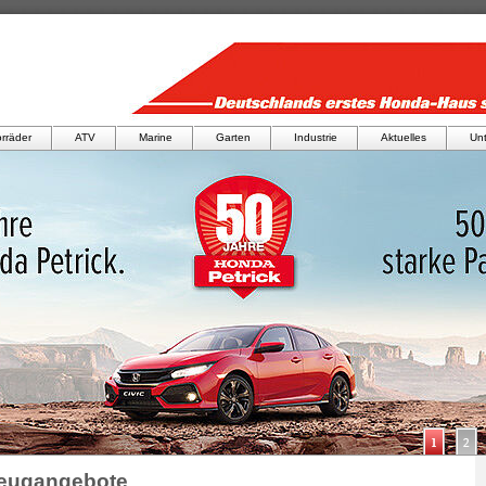
rräder
ATV
Marine
Garten
Industrie
Aktuelles
Un
zeugangebote