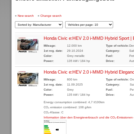
«
New search
«
Change search
Honda Civic e:HEV 2.0 i-MMD Hybrid Sport | B
Mileage:
12.000 km
Type of vehicle:
Dem
1st reg. date:
29.10.2024
Category:
Sa
Color:
Grey metallic
Fuel:
Pet
Power:
135 kW / 184 hp
Drive:
Aut
Honda Civic e:HEV 2.0 i-MMD Hybrid Elegan
Mileage:
800 km
Type of vehicle:
On
1st reg. date:
11.09.2025
Category:
Sa
Color:
Grey
Fuel:
Pet
Power:
135 kW / 184 hp
Drive:
Au
Energy consumption combined: 4,7 l/100km
CO₂ emission combined: 108 g/km
CO₂-Klasse: C
Information über den Energieverbrauch und die CO₂-Emissione