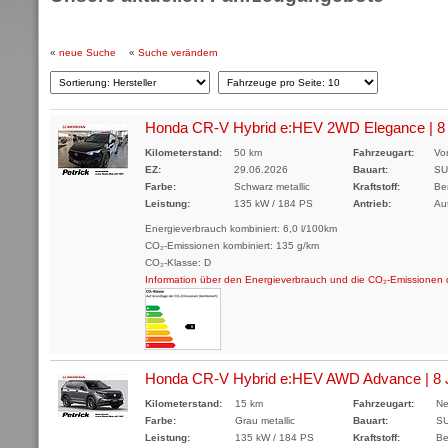
«
neue Suche
«
Suche verändern
Honda CR-V Hybrid e:HEV 2WD Elegance | 8 J
Kilometerstand:
50 km
Fahrzeugart:
Vo
EZ:
29.06.2026
Bauart:
SU
Farbe:
Schwarz metallic
Kraftstoff:
Be
Leistung:
135 kW / 184 PS
Antrieb:
Au
Energieverbrauch kombiniert: 6,0 l/100km
CO₂-Emissionen kombiniert: 135 g/km
CO₂-Klasse: D
Information über den Energieverbrauch und die CO₂-Emissione
Honda CR-V Hybrid e:HEV AWD Advance | 8 J
Kilometerstand:
15 km
Fahrzeugart:
Ne
Farbe:
Grau metallic
Bauart:
S
Leistung:
135 kW / 184 PS
Kraftstoff:
Be